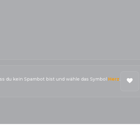
ass du kein Spambot bist und wähle das Symbol
Herz
.