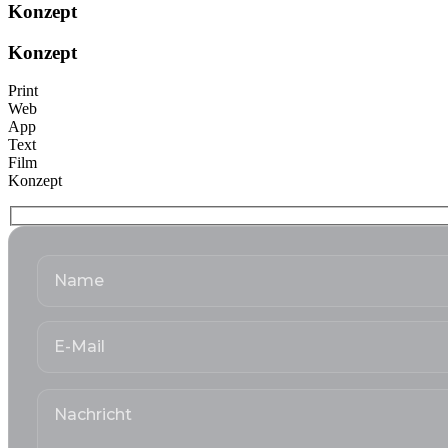
Konzept
Konzept
Print
Web
App
Text
Film
Konzept