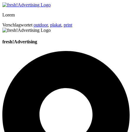
Lorem
Verschlagwortet
outdoor
,
plakat
,
print
fresh!Advertising