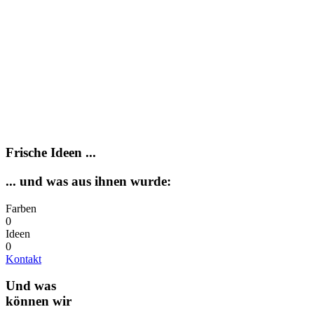
Werbung muss sein, ohne geht’s nicht.
Es ist nicht sehr erstaunlich,
wenn das auf der Website einer Werbeagentur steht …
Aber brauchen Sie für Ihre Werbung tatsächlich auch eine Agentur?
Auch dann, wenn doch der Schwager das mit Photoshop oder die
Kollegen „inhouse“ ja auch ganz gut erledigen können?
Nun. Wir würden uns freuen, Sie vom Gegenteil zu überzeugen …
Für Startups haben wir spezielle Angebote zu günstigen Festpreisen.
Sprechen Sie uns auch darauf an.
Frische Ideen ...
... und was aus ihnen wurde:
Farben
0
Ideen
0
Kontakt
Und was
können wir