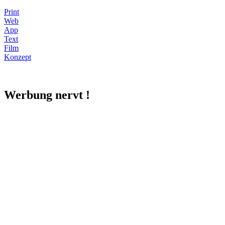
Print
Web
App
Text
Film
Konzept
Werbung
nervt
!
Fünftausend Werbebotschaften. Jeden Tag. Das kann schon mal auf
den Wecker gehen.
Aus diesem Grund machen wir lieber Werbung, die nicht nervt.
Werbung, die Ihnen (und besonders Ihren Kunden) ein Lächeln auf
die Lippen zaubert. Oder ein Ooooh! Aber am besten beides. Mit
frischen Ideen und aufregenden Kampagnen. Werbung, die wirkt.
Ob Logo, Broschüre, Plakat, Webseite oder Werbetext. Ob online
oder offline.
fresh!Advertising ist eine Idee frischer. Und das seit
1999.